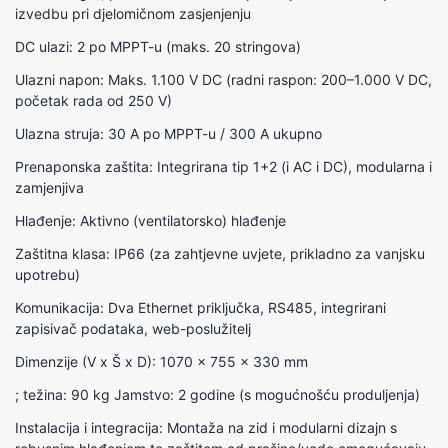
izvedbu pri djelomičnom zasjenjenju
DC ulazi: 2 po MPPT-u (maks. 20 stringova)
Ulazni napon: Maks. 1.100 V DC (radni raspon: 200–1.000 V DC,
početak rada od 250 V)
Ulazna struja: 30 A po MPPT-u / 300 A ukupno
Prenaponska zaštita: Integrirana tip 1+2 (i AC i DC), modularna i
zamjenjiva
Hlađenje: Aktivno (ventilatorsko) hlađenje
Zaštitna klasa: IP66 (za zahtjevne uvjete, prikladno za vanjsku
upotrebu)
Komunikacija: Dva Ethernet priključka, RS485, integrirani
zapisivač podataka, web-poslužitelj
Dimenzije (V x Š x D): 1070 x 755 x 330 mm
; težina: 90 kg Jamstvo: 2 godine (s mogućnošću produljenja)
Instalacija i integracija: Montaža na zid i modularni dizajn s