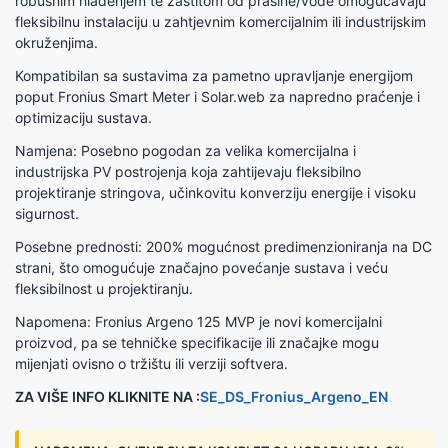
robusnim hlađenjem te zaštitom od prašine/vode omogućavaju
fleksibilnu instalaciju u zahtjevnim komercijalnim ili industrijskim
okruženjima.
Kompatibilan sa sustavima za pametno upravljanje energijom
poput Fronius Smart Meter i Solar.web za napredno praćenje i
optimizaciju sustava.
Namjena: Posebno pogodan za velika komercijalna i
industrijska PV postrojenja koja zahtijevaju fleksibilno
projektiranje stringova, učinkovitu konverziju energije i visoku
sigurnost.
Posebne prednosti: 200% mogućnost predimenzioniranja na DC
strani, što omogućuje značajno povećanje sustava i veću
fleksibilnost u projektiranju.
Napomena: Fronius Argeno 125 MVP je novi komercijalni
proizvod, pa se tehničke specifikacije ili značajke mogu
mijenjati ovisno o tržištu ili verziji softvera.
ZA VIŠE INFO KLIKNITE NA :
SE_DS_Fronius_Argeno_EN