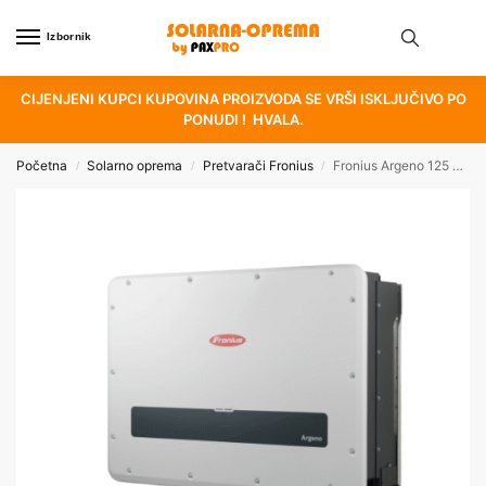
Izbornik
CIJENJENI KUPCI KUPOVINA PROIZVODA SE VRŠI ISKLJUČIVO PO
PONUDI ! HVALA.
Početna
Solarno oprema
Pretvarači Fronius
Fronius Argeno 125 MVP
/
/
/