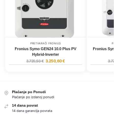
PRETVARAČI FRONIUS
P
Fronius Symo GEN24 10.0 Plus PV
Fronius Sy
Hybrid-Inverter
3.250,60
€
3.720,50
€
3.7
Plaćanje po Ponudi
Plaćanje po izdanoj ponudi
14 dana povrat
14 dana garancija povrata