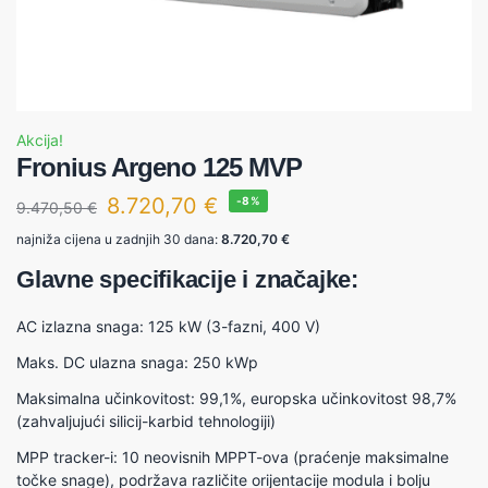
Akcija!
Fronius Argeno 125 MVP
8.720,70
€
-8%
9.470,50
€
najniža cijena u zadnjih 30 dana:
8.720,70
€
Glavne specifikacije i značajke:
AC izlazna snaga: 125 kW (3-fazni, 400 V)
Maks. DC ulazna snaga: 250 kWp
Maksimalna učinkovitost: 99,1%, europska učinkovitost 98,7%
(zahvaljujući silicij-karbid tehnologiji)
MPP tracker-i: 10 neovisnih MPPT-ova (praćenje maksimalne
točke snage), podržava različite orijentacije modula i bolju