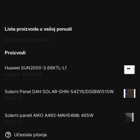
Lista proizvoda u vašoj ponudi
No products in the list
Proizvodi
Huawei SUN2000-3.68KTL-L1
450,00
€
680,00
€
Solarni Panel DAH SOLAR-DHN-54Z16/DG(BW)510W
99,00
€
Solarni paneli AIKO A465-MAH54Mb 465W
92,50
€
Učestala pitanja