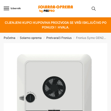
Izbornik
CIJENJENI KUPCI KUPOVINA PROIZVODA SE VRŠI ISKLJUČIVO PO
PONUDI ! HVALA.
Početna
Solarno oprema
Pretvarači Fronius
Fronius Symo GEN24 10.0 Plus PV Hybrid-Inverter
/
/
/