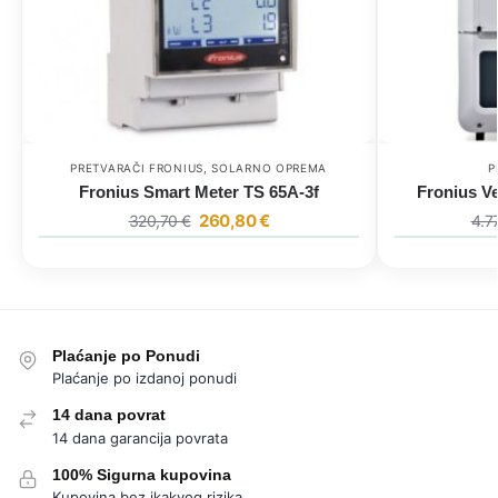
PRETVARAČI FRONIUS
,
SOLARNO OPREMA
P
Fronius Smart Meter TS 65A-3f
Fronius Ve
260,80
€
320,70
€
4.7
Plaćanje po Ponudi
Plaćanje po izdanoj ponudi
14 dana povrat
14 dana garancija povrata
100% Sigurna kupovina
Kupovina bez ikakvog rizika