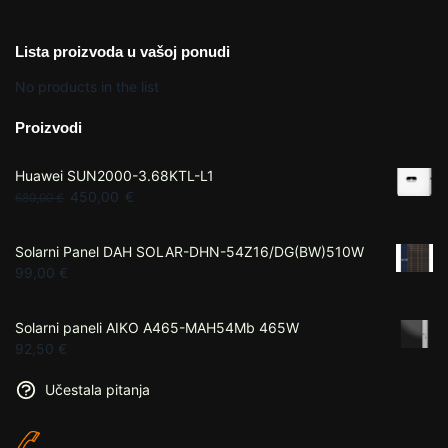
Lista proizvoda u vašoj ponudi
No products in the list
Proizvodi
Huawei SUN2000-3.68KTL-L1
450,00
€
680,00
€
Solarni Panel DAH SOLAR-DHN-54Z16/DG(BW)510W
99,00
€
Solarni paneli AIKO A465-MAH54Mb 465W
92,50
€
Učestala pitanja