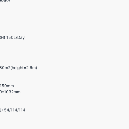
ZRAKA
RH) 150L/Day
80m2(height=2.6m)
1150mm
30*1032mm
Q) 54/114/114