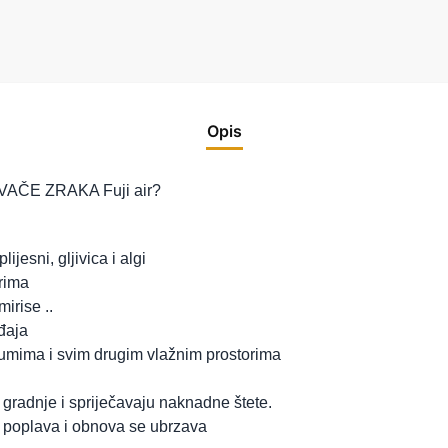
Opis
AČE ZRAKA Fuji air?
ijesni, gljivica i algi
rima
irise ..
đaja
rumima i svim drugim vlažnim prostorima
 gradnje i spriječavaju naknadne štete.
poplava i obnova se ubrzava