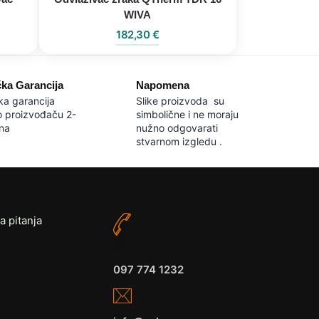
WIVA
182,30
€
čka Garancija
Napomena
ka garancija
Slike proizvoda su
o proizvođaču 2-
simbolične i ne moraju
na
nužno odgovarati
stvarnom izgledu .
a pitanja
097 774 1232