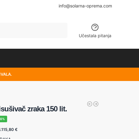
info@solarna-oprema.com
Pretraži
Učestala pitanja
HVALA.
isušivač zraka 150 lit.
30%
1.115,80
€