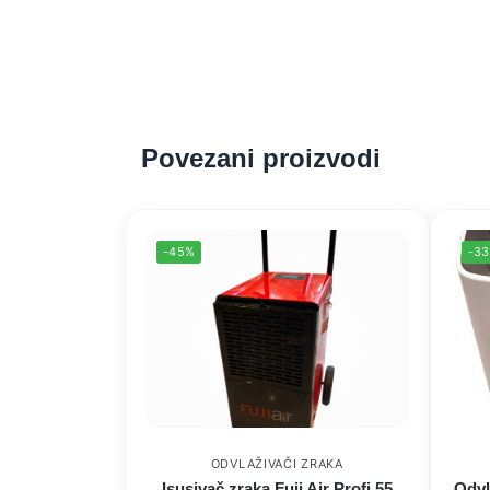
Povezani proizvodi
-45%
-3
ODVLAŽIVAČI ZRAKA
Isusivač zraka Fuji Air Profi 55
Odvl