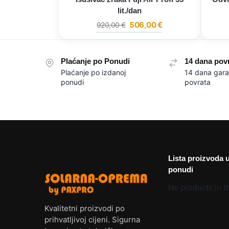
lit./dan
506,00
€
920,00
€
Plaćanje po Ponudi
14 dana pov
Plaćanje po izdanoj
14 dana gara
ponudi
povrata
Lista proizvoda 
ponudi
No products in th
Kvalitetni proizvodi po
prihvatljivoj cijeni. Sigurna