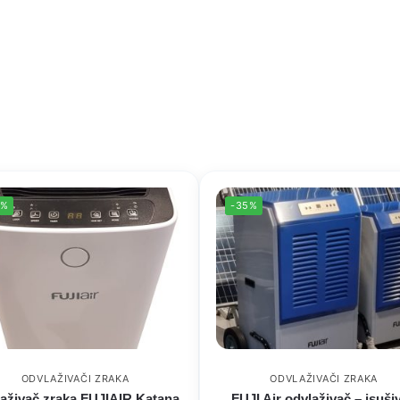
3%
-35%
ODVLAŽIVAČI ZRAKA
ODVLAŽIVAČI ZRAKA
aživač zraka FUJIAIR Katana
FUJI Air odvlaživač – isuši