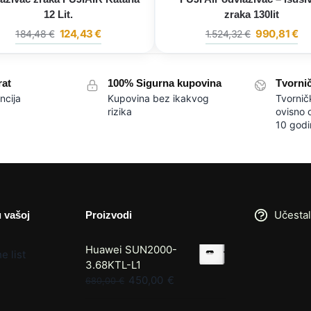
12 Lit.
zraka 130lit
124,43
€
990,81
€
184,48
€
1.524,32
€
rat
100% Sigurna kupovina
Tvorni
ncija
Kupovina bez ikakvog
Tvornič
rizika
ovisno 
10 godi
Učestal
u vašoj
Proizvodi
Huawei SUN2000-
e list
3.68KTL-L1
450,00
€
680,00
€