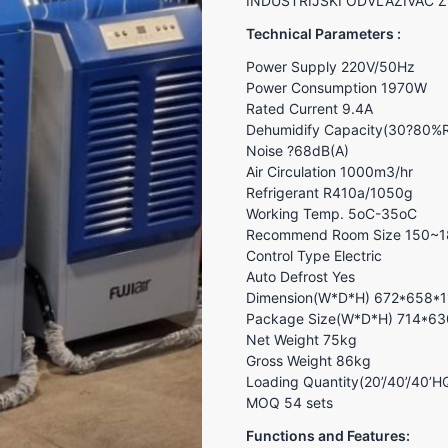
INDUSTRIJSKI ODVLAŽIVAČ 
Technical Parameters :
Power Supply 220V/50Hz
Power Consumption 1970W
Rated Current 9.4A
Dehumidify Capacity(30?80%
Noise ?68dB(A)
Air Circulation 1000m3/hr
Refrigerant R410a/1050g
Working Temp. 5oC-35oC
Recommend Room Size 150~1
Control Type Electric
Auto Defrost Yes
Dimension(W*D*H) 672*658*
Package Size(W*D*H) 714*6
Net Weight 75kg
Gross Weight 86kg
Loading Quantity(20’/40’/40’H
MOQ 54 sets
Functions and Features: