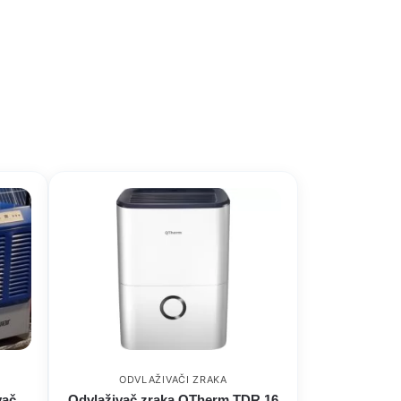
ODVLAŽIVAČI ZRAKA
vač
Odvlaživač zraka QTherm TDR 16