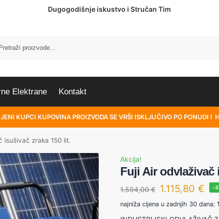
Dugogodišnje iskustvo i Stručan Tim
rne Elektrane
Kontakt
JENI KUPCI KUPOVINA PROIZVODA SE VRŠI ISKLJUČIVO PO PONUDI ! 
č isušivač zraka 150 lit.
Akcija!
Fuji Air odvlaživač 
1.115,80
€
-
1.594,00
€
najniža cijena u zadnjih 30 dana: