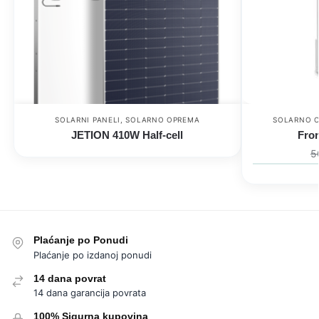
SOLARNI PANELI
,
SOLARNO OPREMA
SOLARNO 
JETION 410W Half-cell
Fron
5
Plaćanje po Ponudi
Plaćanje po izdanoj ponudi
14 dana povrat
14 dana garancija povrata
100% Sigurna kupovina