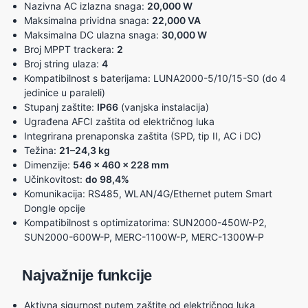
Nazivna AC izlazna snaga:
20,000 W
Maksimalna prividna snaga:
22,000 VA
Maksimalna DC ulazna snaga:
30,000 W
Broj MPPT trackera:
2
Broj string ulaza:
4
Kompatibilnost s baterijama: LUNA2000-5/10/15-S0 (do 4
jedinice u paraleli)
Stupanj zaštite:
IP66
(vanjska instalacija)
Ugrađena AFCI zaštita od električnog luka
Integrirana prenaponska zaštita (SPD, tip II, AC i DC)
Težina:
21–24,3 kg
Dimenzije:
546 x 460 x 228 mm
Učinkovitost:
do 98,4%
Komunikacija: RS485, WLAN/4G/Ethernet putem Smart
Dongle opcije
Kompatibilnost s optimizatorima: SUN2000-450W-P2,
SUN2000-600W-P, MERC-1100W-P, MERC-1300W-P
Najvažnije funkcije
Aktivna sigurnost putem zaštite od električnog luka