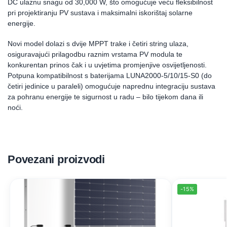
DC ulaznu snagu od 30,000 W, što omogućuje veću fleksibilnost
pri projektiranju PV sustava i maksimalni iskorištaj solarne
energije.
Novi model dolazi s dvije MPPT trake i četiri string ulaza,
osiguravajući prilagodbu raznim vrstama PV modula te
konkurentan prinos čak i u uvjetima promjenjive osvijetljenosti.
Potpuna kompatibilnost s baterijama LUNA2000-5/10/15-S0 (do
četiri jedinice u paraleli) omogućuje naprednu integraciju sustava
za pohranu energije te sigurnost u radu – bilo tijekom dana ili
noći.
Povezani proizvodi
-15%