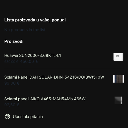
Lista proizvoda u vašoj ponudi
No products in the list
Proizvodi
Huawei SUN2000-3.68KTL-L1
450,00
€
680,00
€
Solarni Panel DAH SOLAR-DHN-54Z16/DG(BW)510W
99,00
€
Solarni paneli AIKO A465-MAH54Mb 465W
92,50
€
Učestala pitanja