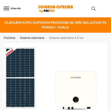
Izbornik
CIJENJENI KUPCI KUPOVINA PROIZVODA SE VRŠI ISKLJUČIVO PO
PONUDI ! HVALA.
Početna
Solarne elektrane
Solarna elektrana 4.5 kw
/
/