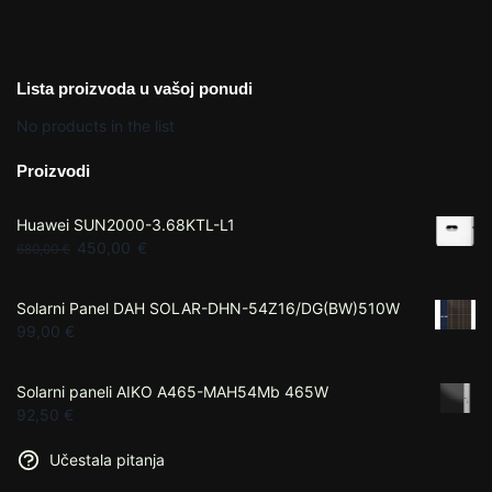
Lista proizvoda u vašoj ponudi
No products in the list
Proizvodi
Huawei SUN2000-3.68KTL-L1
450,00
€
680,00
€
Solarni Panel DAH SOLAR-DHN-54Z16/DG(BW)510W
99,00
€
Solarni paneli AIKO A465-MAH54Mb 465W
92,50
€
Učestala pitanja