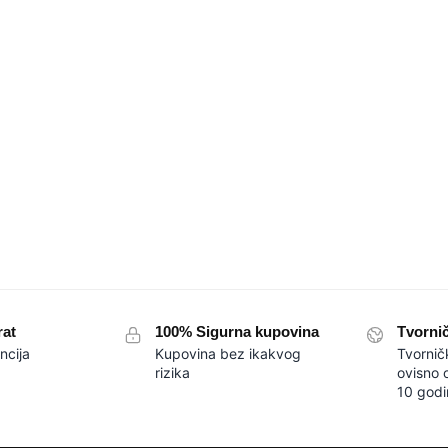
rat
100% Sigurna kupovina
Tvorni
ncija
Kupovina bez ikakvog
Tvornič
rizika
ovisno 
10 godi