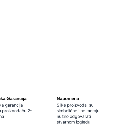
čka Garancija
Napomena
ka garancija
Slike proizvoda su
o proizvođaču 2-
simbolične i ne moraju
na
nužno odgovarati
stvarnom izgledu .