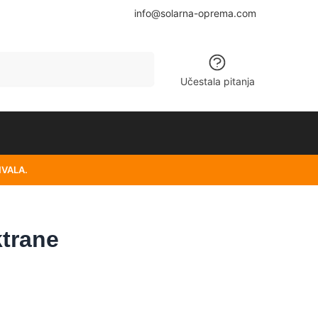
info@solarna-oprema.com
Pretraži
Učestala pitanja
HVALA.
ktrane