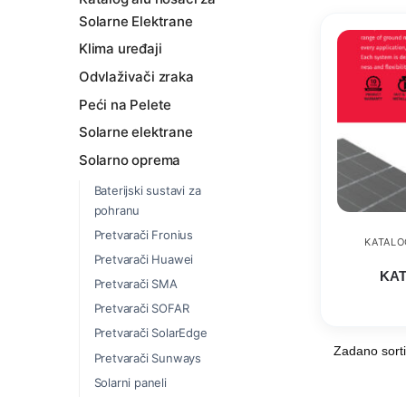
Solarne Elektrane
Klima uređaji
Odvlaživači zraka
Peći na Pelete
Solarne elektrane
Solarno oprema
Baterijski sustavi za
pohranu
Pretvarači Fronius
KATALO
Pretvarači Huawei
KAT
Pretvarači SMA
Pretvarači SOFAR
Pretvarači SolarEdge
Pretvarači Sunways
Solarni paneli