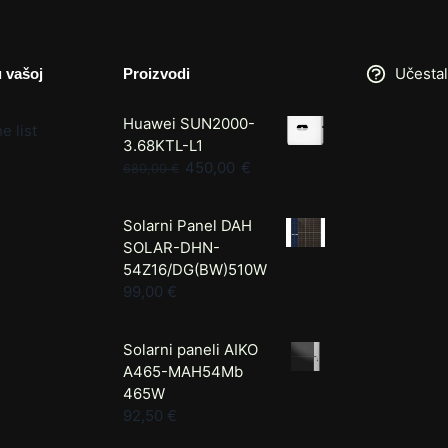
Učestal
u vašoj
Proizvodi
Huawei SUN2000-
e list
3.68KTL-L1
450,00
€
680,00
€
Solarni Panel DAH
SOLAR-DHN-
54Z16/DG(BW)510W
99,00
€
Solarni paneli AIKO
A465-MAH54Mb
465W
92,50
€